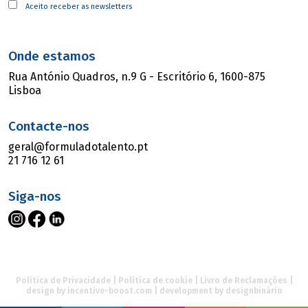
Aceito receber as newsletters
Onde estamos
Rua António Quadros, n.9 G - Escritório 6, 1600-875
Lisboa
Contacte-nos
geral@formuladotalento.pt
21 716 12 61
Siga-nos
Política de Privacidade
|
Política de cookie
|
Livro de Reclamações
|
design by
incentive-boost.com
| development by
designbinário