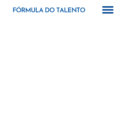
Talentos descobertos merecem ser
potenciados.
Acreditamos que para se obter resultados e crescimento dos negócios é
necessário potenciar e valorizar as Pessoas. Para isso temos duas
formas distintas de atuação: Ser o Diretor de Recursos Humanos da sua
empresa através do Outsourcing da Direção de Recursos Humanos ou
apoiar o Departamento de Recursos Humanos existente na
implementação e acompanhamento de projetos nas diversas áreas
relacionadas com a gestão das Pessoas.