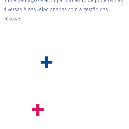
implementação e acompanhamento de projetos nas
diversas áreas relacionadas com a gestão das
Pessoas.
+
14
anos de experiência
+
550