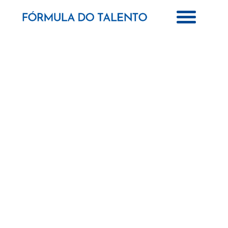
Talentos descobertos merecem ser
potenciados.
Acreditamos que para se obter resultados e crescimento dos negócios é
necessário potenciar e valorizar as Pessoas. Para isso temos duas
formas distintas de atuação: Ser o Diretor de Recursos Humanos da sua
empresa através do Outsourcing da Direção de Recursos Humanos ou
apoiar o Departamento de Recursos Humanos existente na
implementação e acompanhamento de projetos nas diversas áreas
relacionadas com a gestão das Pessoas.