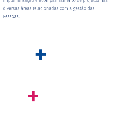
implementação e acompanhamento de projetos nas
diversas áreas relacionadas com a gestão das
Pessoas.
+
14
anos de experiência
+
550