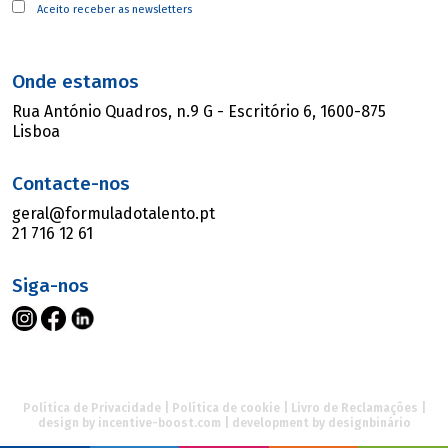
Aceito receber as newsletters
Onde estamos
Rua António Quadros, n.9 G - Escritório 6, 1600-875
Lisboa
Contacte-nos
geral@formuladotalento.pt
21 716 12 61
Siga-nos
Política de Privacidade
|
Política de cookie
|
Livro de Reclamações
|
design by
incentive-boost.com
| development by
designbinário