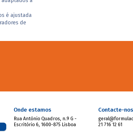
, adaptados à
os é ajustada
oradores de
Onde estamos
Contacte-no
Rua António Quadros, n.9 G -
geral@formulad
Escritório 6, 1600-875 Lisboa
21 716 12 61