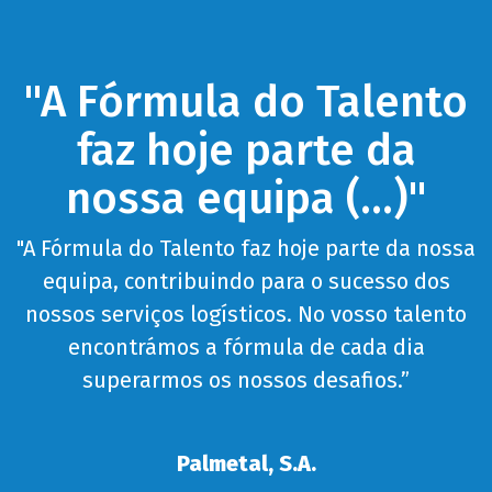
nto
"A proximidade,
a
profissionalismo e
"
dedicação do parcei
Fórmula do Talento
a nossa
 dos
foram fundamentai
alento
para ajudar-nos no
ia
desenvolvimento d
talento das nossas
pessoas assim com