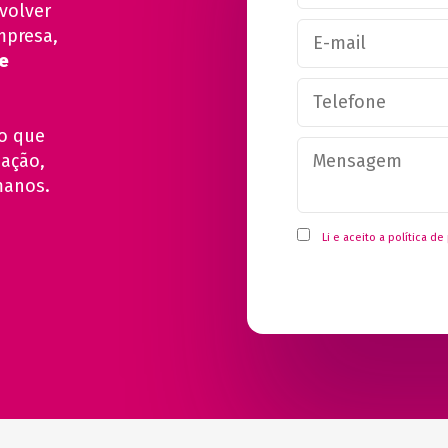
volver
mpresa,
e
o que
uação,
manos.
Li e aceito a
política de