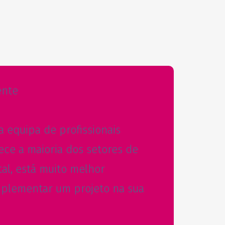
ente
 equipa de profissionais
ce a maioria dos setores de
tal, está muito melhor
mplementar um projeto na sua