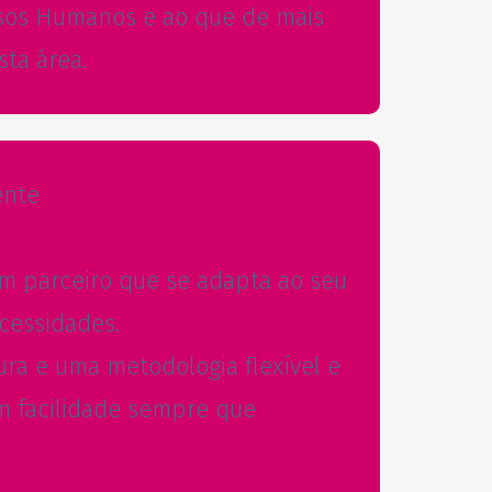
rsos Humanos e ao que de mais
sta área.
ente
um parceiro que se adapta ao seu
cessidades.
ra e uma metodologia flexível e
 facilidade sempre que