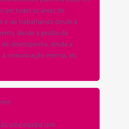
do em todas as áreas de
 e vai trabalhando desde a
mento, desde a gestão da
o de desempenho, desde a
va à comunicação interna, etc
ente
ição uma equipa com