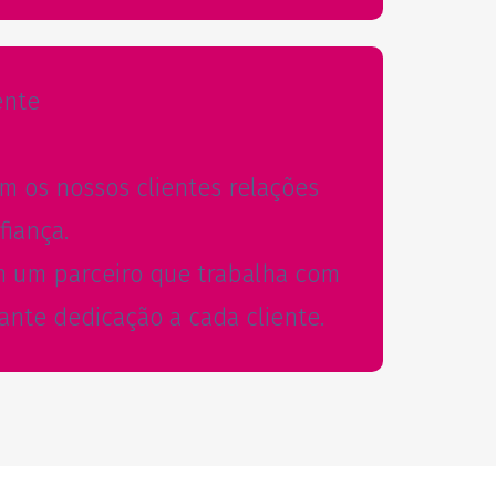
ente
 os nossos clientes relações
fiança.
m um parceiro que trabalha com
ante dedicação a cada cliente.