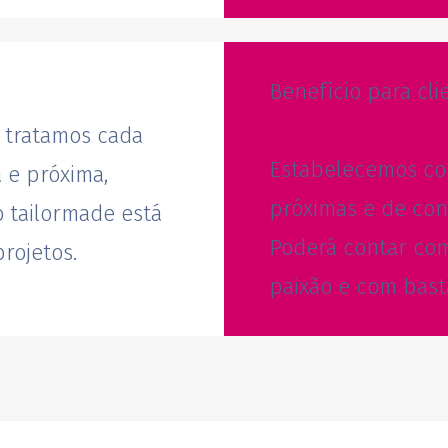
Benefício para cli
 tratamos cada
Estabelecemos com
 e próxima,
próximas e de con
o tailormade está
Poderá contar co
rojetos.
paixão e com bast