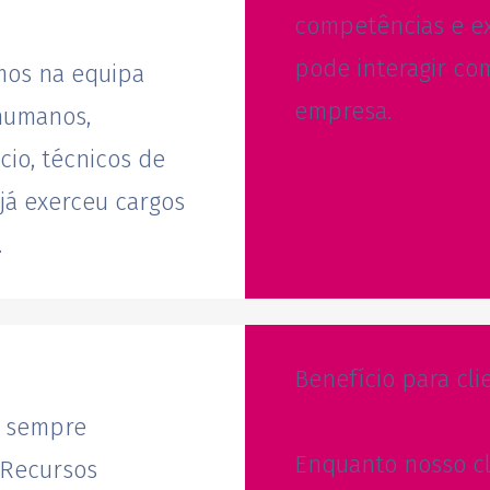
competências e ex
pode interagir com
emos na equipa
empresa.
 humanos,
cio, técnicos de
já exerceu cargos
.
Benefício para cli
s sempre
Enquanto nosso cl
 Recursos