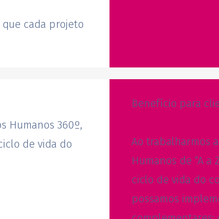
 que cada projeto
Benefício para cli
os Humanos 360º,
Ao trabalharmos a
iclo de vida do
Humanos de “A a Z
ciclo de vida do c
possamos implemen
complementares; c