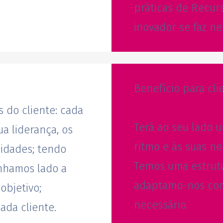
práticas de Recu
inovador se faz ne
Benefício para cli
 do cliente: cada
Terá ao seu lado 
ua liderança, os
ritmo e às suas ne
sidades; tendo
Temos uma estrutu
nhamos lado a
adaptamo-nos com
objetivo;
necessário.
ada cliente.