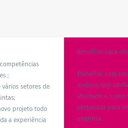
Benefício para cli
 competências
Trabalhar com uma
es ;
madura, que conhe
vários setores de
atividade e, como 
intas;
preparada para i
ovo projeto todo
empresa.
da a experiência