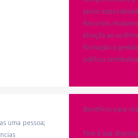
apoio especializa
Recursos Humanos
atração ao acolhi
formação à gestã
política retributi
Benefício para cli
as uma pessoa;
Tem à sua dispos
ncias