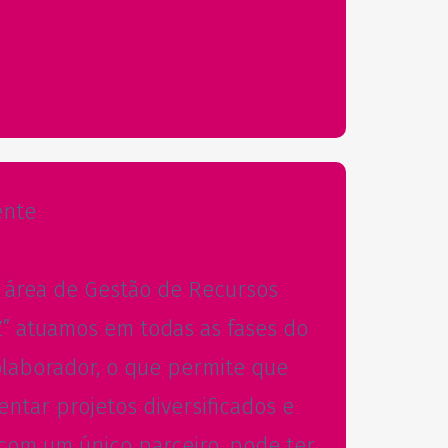
ente
 área de Gestão de Recursos
” atuamos em todas as fases do
olaborador, o que permite que
tar projetos diversificados e
om um único parceiro, pode ter