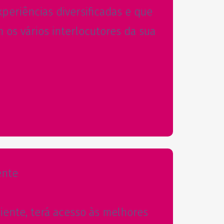
periências diversificadas e que
 os vários interlocutores da sua
ente
iente, terá acesso às melhores